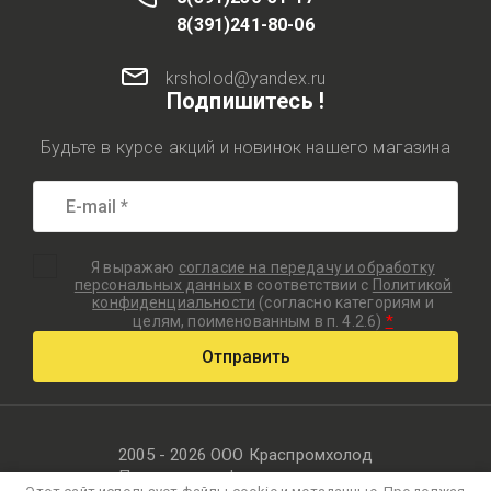
8(391)241-80-06
krsholod@yandex.ru
Подпишитесь !
Будьте в курсе акций и новинок нашего магазина
Я выражаю
согласие на передачу и обработку
персональных данных
в соответствии с
Политикой
конфиденциальности
(согласно категориям и
*
целям, поименованным в п. 4.2.6)
Отправить
2005 - 2026 ООО Краспромхолод
Политика конфиденциальности