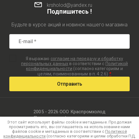
krsholod@yandex.ru
Подпишитесь !
Будьте в курсе акций и новинок нашего магазина
Я выражаю
согласие на передачу и обработку
персональных данных
в соответствии с
Политикой
конфиденциальности
(согласно категориям и
*
целям, поименованным в п. 4.2.6)
Отправить
2005 - 2026 ООО Краспромхолод
Политика конфиденциальности
Этот сайт использует файлы cookie и метаданные. Продолжая
просматривать его, вы соглашаетесь на использование нами
файлов cookie и метаданных в соответствии с
Политикой
конфиденциальности
(согласно категориям и целям обработки ПД,